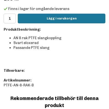
Finns i lager för omgående leverans
Lägg i varukorgen
Produktbeskrivning:
AN 8 rak PTFE slangkoppling
Svart eloxerad
Passande PTFE slang
Tillverkare:
Artikelnummer:
PTFE-AN-8-RAK-B
Rekommenderade tillbehör till denna
produkt