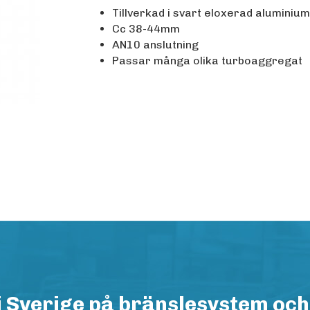
Tillverkad i svart eloxerad aluminium
Cc 38-44mm
AN10 anslutning
Passar många olika turboaggregat
i Sverige på bränslesystem och