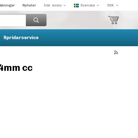
räkningar
Nyheter
Spridarservice
44mm cc