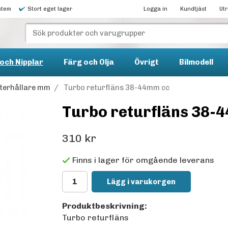
stem
Stort eget lager
Logga in
Kundtjäst
Ut
och Nipplar
Färg och Olja
Övrigt
Bilmodell
ilterhållare mm
/
Turbo returfläns 38-44mm cc
Turbo returfläns 38-
310 kr
Finns i lager för omgående leverans
Lägg i varukorgen
Produktbeskrivning:
Turbo returfläns