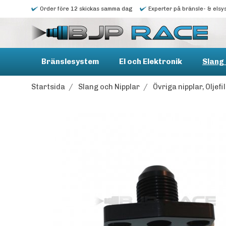
Order före 12 skickas samma dag
Experter på bränsle- & elsy
Bränslesystem
El och Elektronik
Slang 
Startsida
/
Slang och Nipplar
/
Övriga nipplar, Oljef