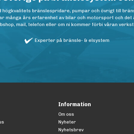
ögkvalitets bränslespridare, pumpar och övrigt till bräns
r många års erfarenhet av bilar och motorsport och det är n
op, mail, telefon eller om ni kommer förbi våran verkstad
Experter på bränsle- & elsystem
Information
Om oss
ss
Nyheter
Nyhetsbrev