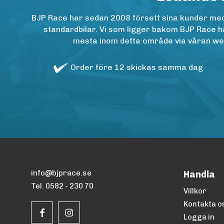
BJP Race har sedan 2008 försett sina kunder med h
standardbilar. Vi som ligger bakom BJP Race ha
mesta inom detta område via våran websh
Order före 12 skickas samma dag
info@bjprace.se
Handla
Tel. 0582 - 230 70
Villkor
Kontakta o
Logga in