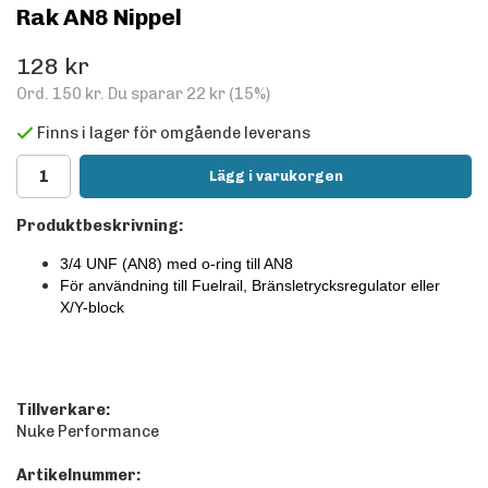
Rak AN8 Nippel
128 kr
Ord.
150 kr
. Du sparar
22 kr
(
15
%)
Finns i lager för omgående leverans
Lägg i varukorgen
Produktbeskrivning:
3/4 UNF (AN8) med o-ring till AN8
För användning till Fuelrail, Bränsletrycksregulator eller
X/Y-block
Tillverkare:
Nuke Performance
Artikelnummer: