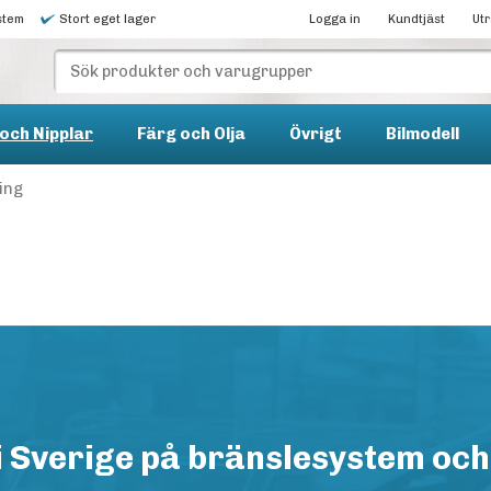
stem
Stort eget lager
Logga in
Kundtjäst
Ut
och Nipplar
Färg och Olja
Övrigt
Bilmodell
ring
i Sverige på bränslesystem och