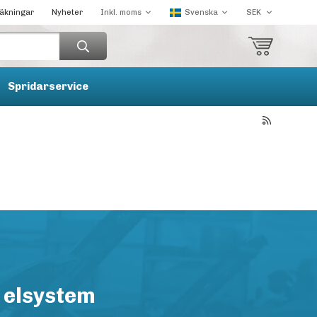
räkningar
Nyheter
Spridarservice
 elsystem