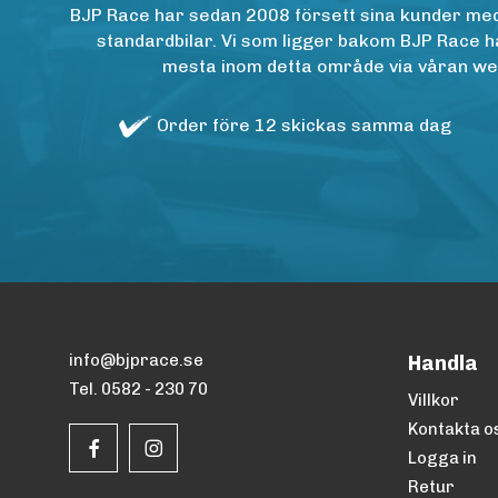
BJP Race har sedan 2008 försett sina kunder med h
standardbilar. Vi som ligger bakom BJP Race ha
mesta inom detta område via våran websh
Order före 12 skickas samma dag
info@bjprace.se
Handla
Tel. 0582 - 230 70
Villkor
Kontakta o
Logga in
Retur