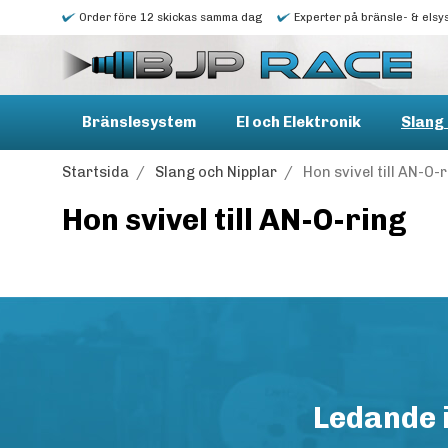
Order före 12 skickas samma dag
Experter på bränsle- & elsy
Bränslesystem
El och Elektronik
Slang 
Startsida
/
Slang och Nipplar
/
Hon svivel till AN-O-
Hon svivel till AN-O-ring
Ledande 