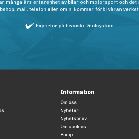
r många års erfarenhet av bilar och motorsport och det är n
op, mail, telefon eller om ni kommer förbi våran verkstad
Experter på bränsle- & elsystem
Information
Om oss
ss
Nyheter
Nyhetsbrev
Om cookies
Pump