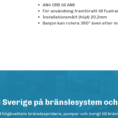
AN4 ORB till AN6
För användning framförallt till Fuelr
Installationsmått (höjd) 20,2mm
Banjon kan rotera 360° även efter m
i Sverige på bränslesystem och
ögkvalitets bränslespridare, pumpar och övrigt till bräns