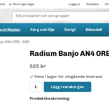
stem
Stort eget lager
Logga in
Kundtjäst
Ut
och Nipplar
Färg och Olja
Övrigt
Bilmodell
jo AN4 ORB - AN6
Radium Banjo AN4 ORB
525 kr
Finns i lager för omgående leverans
Lägg i varukorgen
Produktbeskrivning: