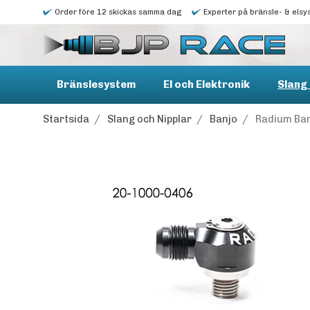
Order före 12 skickas samma dag
Experter på bränsle- & elsy
Bränslesystem
El och Elektronik
Slang 
Startsida
/
Slang och Nipplar
/
Banjo
/
Radium Ban