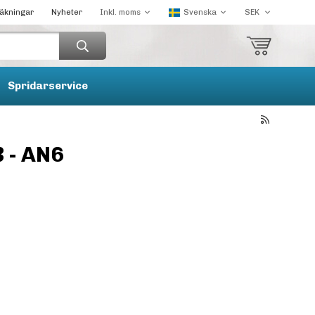
räkningar
Nyheter
Spridarservice
 - AN6