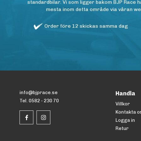
standardbilar. Vi som ligger bakom BJP Race ha
mesta inom detta område via våran websh
Order före 12 skickas samma dag
info@bjprace.se
Handla
Tel. 0582 - 230 70
Villkor
Kontakta o
Logga in
Retur