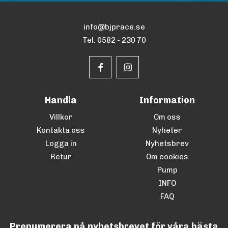
info@bjprace.se
Tel. 0582 - 230 70
Handla
Information
Villkor
Om oss
Kontakta oss
Nyheter
Logga in
Nyhetsbrev
Retur
Om cookies
Pump
INFO
FAQ
Prenumerera på nyhetsbrevet för våra bästa