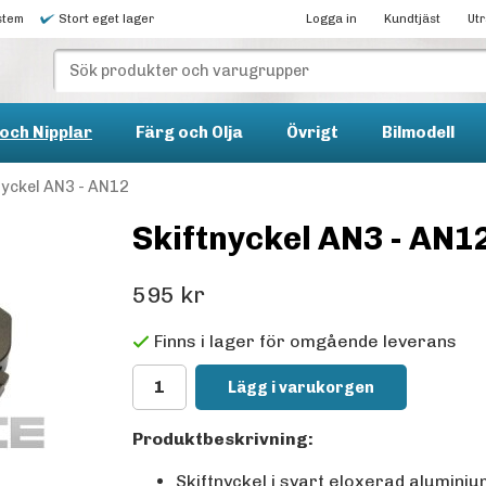
stem
Stort eget lager
Logga in
Kundtjäst
Ut
och Nipplar
Färg och Olja
Övrigt
Bilmodell
nyckel AN3 - AN12
Skiftnyckel AN3 - AN1
595 kr
Finns i lager för omgående leverans
Lägg i varukorgen
Produktbeskrivning:
Skiftnyckel i svart eloxerad alumini