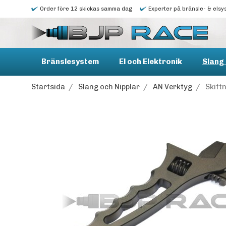
Order före 12 skickas samma dag
Experter på bränsle- & elsy
Bränslesystem
El och Elektronik
Slang 
Startsida
/
Slang och Nipplar
/
AN Verktyg
/
Skift