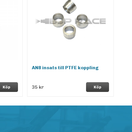
AN8 insats till PTFE koppling
35 kr
Köp
Köp