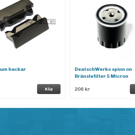
ium backar
DeatschWerks spinn on
Bränslefilter 5 Micron
206 kr
Köp