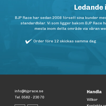
Ledande 
BJP Race har sedan 2008 försett sina kunder med h
standardbilar. Vi som ligger bakom BJP Race ha
mesta inom detta område via våran websh
Order före 12 skickas samma dag
info@bjprace.se
Handla
Tel. 0582 - 230 70
Villkor
Kontakta o