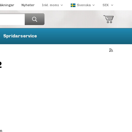
räkningar
Nyheter
Spridarservice
2
um