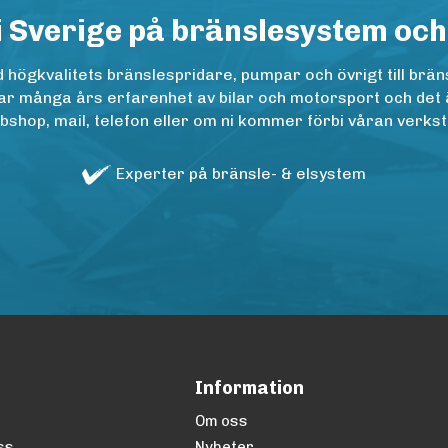
i Sverige på bränslesystem och
ögkvalitets bränslespridare, pumpar och övrigt till bräns
r många års erfarenhet av bilar och motorsport och det är n
op, mail, telefon eller om ni kommer förbi våran verkstad
Experter på bränsle- & elsystem
Information
Om oss
ss
Nyheter