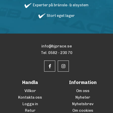
Experter på bränsle- & elsystem
Stort eget lager
info@bjprace.se
Tel. 0582 - 230 70
Handla
Information
Villkor
Om oss
Kontakta oss
Nyheter
Logga in
Nyhetsbrev
Retur
Om cookies