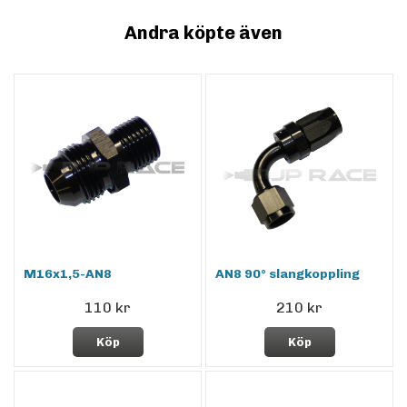
Andra köpte även
M16x1,5-AN8
AN8 90° slangkoppling
110 kr
210 kr
Köp
Köp