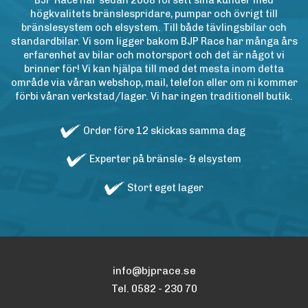
BJP Race har sedan 2008 försett sina kunder med
högkvalitets bränslespridare, pumpar och övrigt till
bränslesystem och elsystem. Till både tävlingsbilar och
standardbilar. Vi som ligger bakom BJP Race har många års
erfarenhet av bilar och motorsport och det är något vi
brinner för! Vi kan hjälpa till med det mesta inom detta
område via våran webshop, mail, telefon eller om ni kommer
förbi våran verkstad/lager. Vi har ingen traditionell butik.
Order före 12 skickas samma dag
Experter på bränsle- & elsystem
Stort eget lager
info@bjprace.se
Tel. 0582 - 230 70