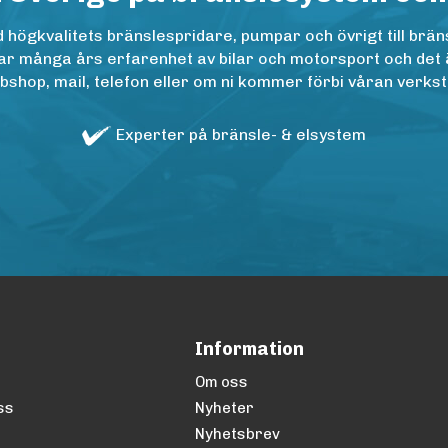
ögkvalitets bränslespridare, pumpar och övrigt till bräns
r många års erfarenhet av bilar och motorsport och det är n
op, mail, telefon eller om ni kommer förbi våran verkstad
Experter på bränsle- & elsystem
Information
Om oss
ss
Nyheter
Nyhetsbrev