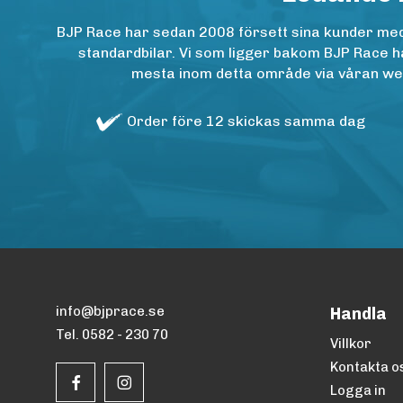
BJP Race har sedan 2008 försett sina kunder med h
standardbilar. Vi som ligger bakom BJP Race ha
mesta inom detta område via våran websh
Order före 12 skickas samma dag
info@bjprace.se
Handla
Tel. 0582 - 230 70
Villkor
Kontakta o
Logga in