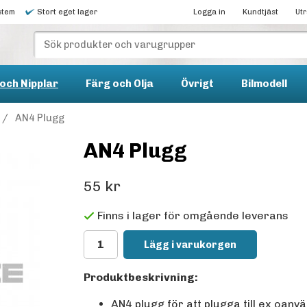
stem
Stort eget lager
Logga in
Kundtjäst
Ut
och Nipplar
Färg och Olja
Övrigt
Bilmodell
/
AN4 Plugg
AN4 Plugg
55 kr
Finns i lager för omgående leverans
Lägg i varukorgen
Produktbeskrivning:
AN4 plugg för att plugga till ex oan