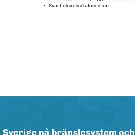
Svart eloxerad aluminium
i Sverige på bränslesystem och