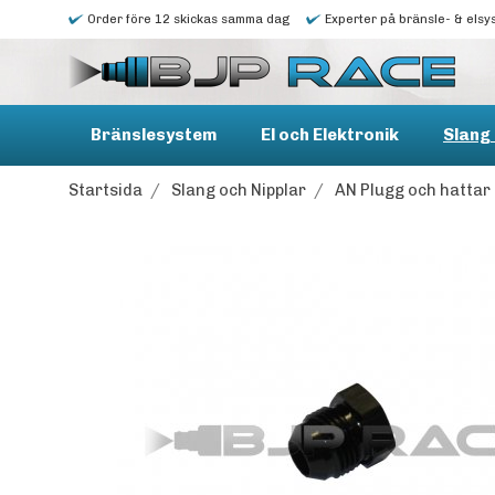
Order före 12 skickas samma dag
Experter på bränsle- & elsy
Bränslesystem
El och Elektronik
Slang 
Startsida
/
Slang och Nipplar
/
AN Plugg och hattar