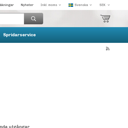
räkningar
Nyheter
Spridarservice
vända utgångar