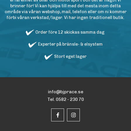
erfarenhet av bilar och motorsport och det är något vi
brinner för! Vi kan hjälpa till med det mesta inom detta
område via våran webshop, mail, telefon eller om ni kommer
förbi våran verkstad/lager. Vi har ingen traditionell butik.
Order före 12 skickas samma dag
Experter på bränsle- & elsystem
Stort eget lager
info@bjprace.se
Tel. 0582 - 230 70