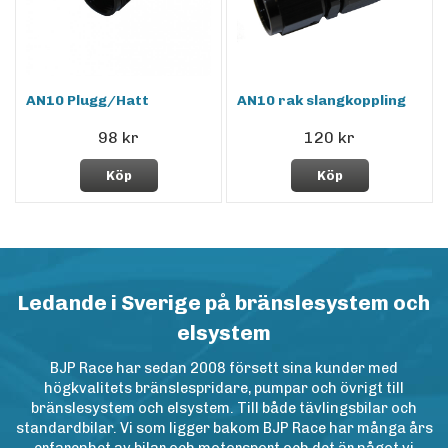
AN10 Plugg/Hatt
AN10 rak slangkoppling
98 kr
120 kr
Köp
Köp
Ledande i Sverige på bränslesystem och
elsystem
BJP Race har sedan 2008 försett sina kunder med
högkvalitets bränslespridare, pumpar och övrigt till
bränslesystem och elsystem. Till både tävlingsbilar och
standardbilar. Vi som ligger bakom BJP Race har många års