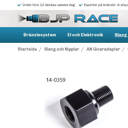
Order före 12 skickas samma dag
Experter på bränsle- & elsy
Bränslesystem
El och Elektronik
Slang 
Startsida
/
Slang och Nipplar
/
AN Givaradapter
/