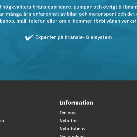
ögkvalitets bränslespridare, pumpar och övrigt till bräns
r många års erfarenhet av bilar och motorsport och det är n
op, mail, telefon eller om ni kommer förbi våran verkstad
Experter på bränsle- & elsystem
Information
Om oss
ss
Nyheter
Nyhetsbrev
Om cookies