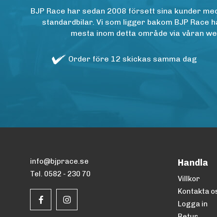
BJP Race har sedan 2008 försett sina kunder med h
standardbilar. Vi som ligger bakom BJP Race ha
mesta inom detta område via våran websh
Order före 12 skickas samma dag
info@bjprace.se
Handla
Tel. 0582 - 230 70
Villkor
Kontakta o
Logga in
Retur