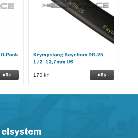
10-Pack
Krympslang Raychem DR-25
1/2" 12,7mm US
170 kr
Köp
Köp
 elsystem