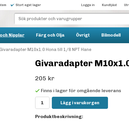
stem
Stort eget lager
Logga in
Kundtjäst
Ut
och Nipplar
Färg och Olja
Övrigt
Bilmodell
Givaradapter M10x1.0 Hona till 1/8 NPT Hane
Givaradapter M10x1.0 
205 kr
Finns i lager för omgående leverans
Lägg i varukorgen
Produktbeskrivning: