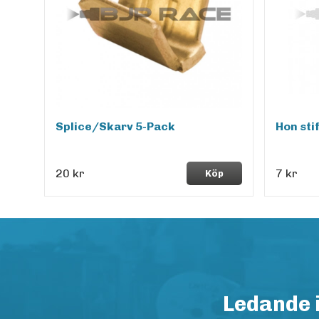
Splice/Skarv 5-Pack
Hon stif
20 kr
7 kr
Köp
Ledande 