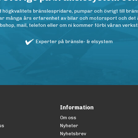
ögkvalitets bränslespridare, pumpar och övrigt till bräns
r många års erfarenhet av bilar och motorsport och det är n
op, mail, telefon eller om ni kommer förbi våran verkstad
Experter på bränsle- & elsystem
Information
Om oss
ss
Nyheter
Nyhetsbrev