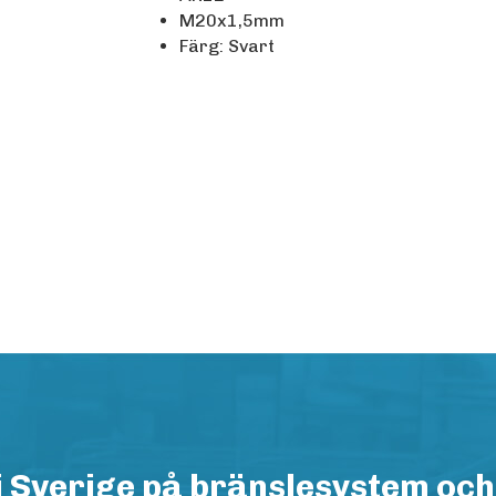
M20x1,5mm
Färg: Svart
i Sverige på bränslesystem och