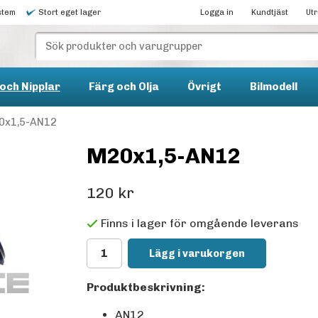
stem
Stort eget lager
Logga in
Kundtjäst
Ut
och Nipplar
Färg och Olja
Övrigt
Bilmodell
0x1,5-AN12
M20x1,5-AN12
120 kr
Finns i lager för omgående leverans
Lägg i varukorgen
Produktbeskrivning:
AN12