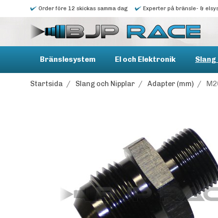
Order före 12 skickas samma dag
Experter på bränsle- & elsy
Bränslesystem
El och Elektronik
Slang 
Startsida
/
Slang och Nipplar
/
Adapter (mm)
/
M2