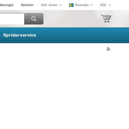
räkningar
Nyheter
Spridarservice