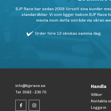
BJP Race har sedan 2008 försett sina kunder med h
standardbilar. Vi som ligger bakom BJP Race ha
mesta inom detta område via våran websh
Order före 12 skickas samma dag
info@bjprace.se
Handla
Tel. 0582 - 230 70
Villkor
Kontakta o
Logga in