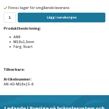
Finns i lager för omgående leverans
Lägg i varukorgen
Produktbeskrivning:
AN8
M18x1,5mm
Färg: Svart
Tillverkare:
Artikelnummer:
AN-AD-M18x15-8
Ledande i Sverige på bränslesystem och