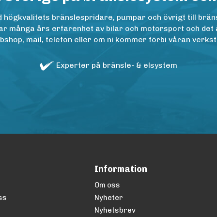
ögkvalitets bränslespridare, pumpar och övrigt till bräns
r många års erfarenhet av bilar och motorsport och det är n
op, mail, telefon eller om ni kommer förbi våran verkstad
Experter på bränsle- & elsystem
Information
Om oss
ss
Nyheter
Nyhetsbrev