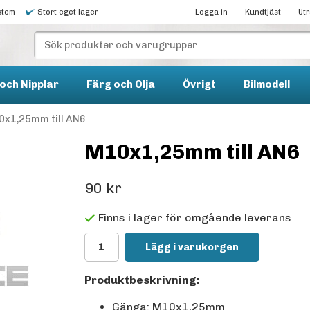
stem
Stort eget lager
Logga in
Kundtjäst
Ut
och Nipplar
Färg och Olja
Övrigt
Bilmodell
x1,25mm till AN6
M10x1,25mm till AN6
90 kr
Finns i lager för omgående leverans
Lägg i varukorgen
Produktbeskrivning:
Gänga: M10x1,25mm