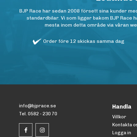
BJP Race har sedan 2008 försett sina kunder med h
standardbilar. Vi som ligger bakom BJP Race ha
mesta inom detta område via våran websh
Order före 12 skickas samma dag
info@bjprace.se
Handla
Tel. 0582 - 230 70
Villkor
Kontakta o
Logga in