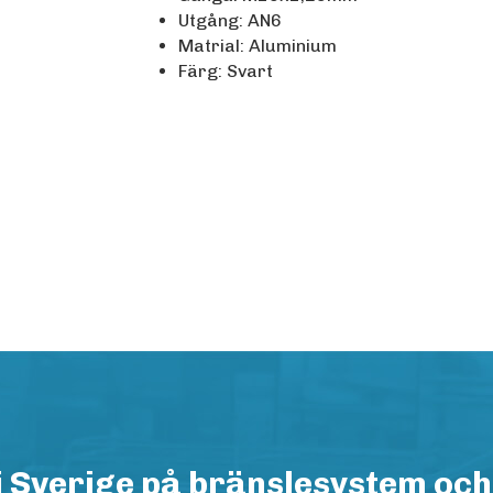
Utgång: AN6
Matrial: Aluminium
Färg: Svart
i Sverige på bränslesystem och