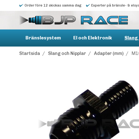
Order före 12 skickas samma dag
Experter på bränsle- & elsy
Bränslesystem
El och Elektronik
Slang 
Startsida
/
Slang och Nipplar
/
Adapter (mm)
/
M10