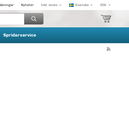
räkningar
Nyheter
Spridarservice