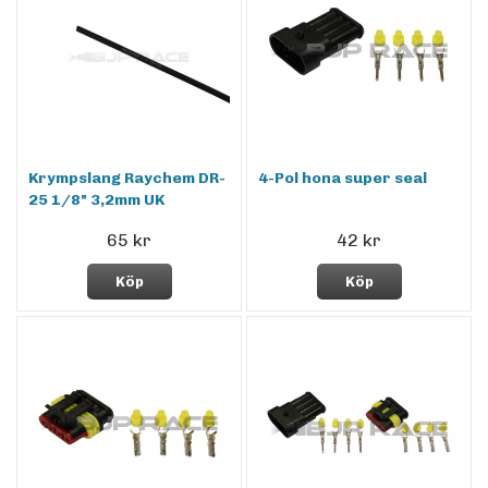
Krympslang Raychem DR-
4-Pol hona super seal
25 1/8" 3,2mm UK
65 kr
42 kr
Köp
Köp