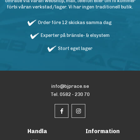
område via våran webshop, mail, telefon eller om ni kommer
förbi våran verkstad/lager. Vi har ingen traditionell butik.
Order före 12 skickas samma dag
Experter på bränsle- & elsystem
Stort eget lager
info@bjprace.se
Tel. 0582 - 230 70
Handla
Information