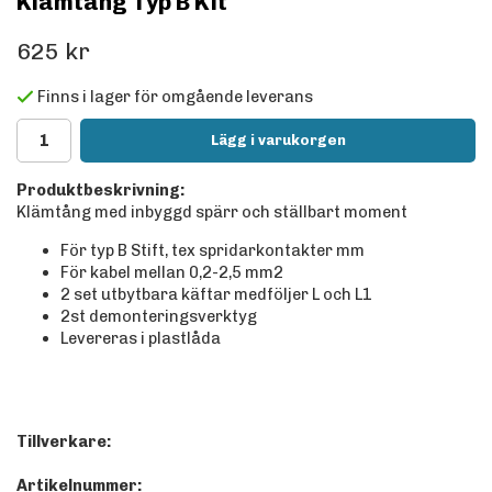
Klämtång Typ B Kit
625 kr
Finns i lager för omgående leverans
Lägg i varukorgen
Produktbeskrivning:
Klämtång med inbyggd spärr och ställbart moment
För typ B Stift, tex spridarkontakter mm
För kabel mellan 0,2-2,5 mm2
2 set utbytbara käftar medföljer L och L1
2st demonteringsverktyg
Levereras i plastlåda
Tillverkare:
Artikelnummer: