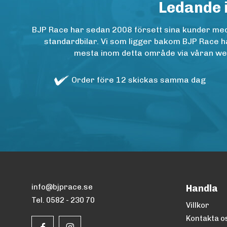
Ledande 
BJP Race har sedan 2008 försett sina kunder med h
standardbilar. Vi som ligger bakom BJP Race ha
mesta inom detta område via våran websh
Order före 12 skickas samma dag
info@bjprace.se
Handla
Tel. 0582 - 230 70
Villkor
Kontakta o