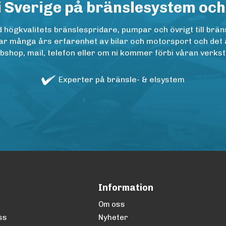
i Sverige på bränslesystem och
ögkvalitets bränslespridare, pumpar och övrigt till bräns
r många års erfarenhet av bilar och motorsport och det är n
op, mail, telefon eller om ni kommer förbi våran verkstad
Experter på bränsle- & elsystem
Information
Om oss
ss
Nyheter