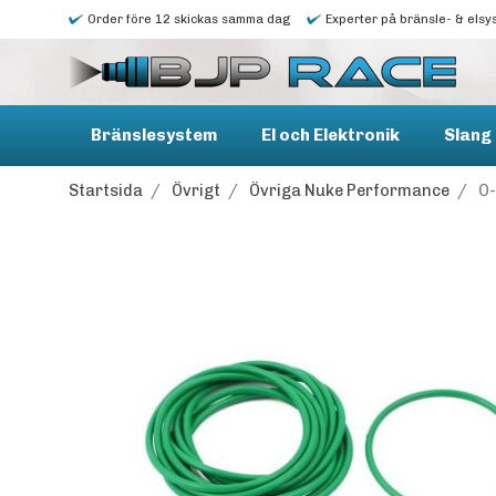
Order före 12 skickas samma dag
Experter på bränsle- & elsy
Bränslesystem
El och Elektronik
Slang 
Startsida
/
Övrigt
/
Övriga Nuke Performance
/
O-