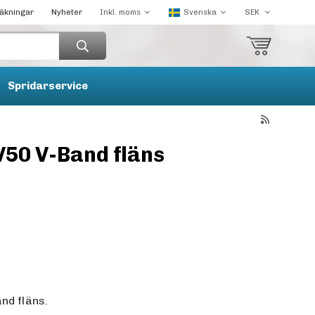
räkningar
Nyheter
Spridarservice
V50 V-Band fläns
nd fläns.