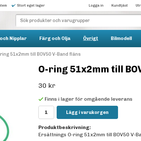
stem
Stort eget lager
Logga in
Kundtjäst
Ut
och Nipplar
Färg och Olja
Övrigt
Bilmodell
ring 51x2mm till BOV50 V-Band fläns
O-ring 51x2mm till BO
30 kr
Finns i lager för omgående leverans
Lägg i varukorgen
Produktbeskrivning:
Ersättnings O-ring 51x2mm till BOV50 V-Ba