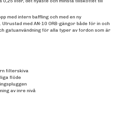
25 liter, det nyaste och minsta tillskottet till
opp med intern baffling och med en ny
. Utrustad med AN-10 ORB-gängor både för in och
ch gatuanvändning för alla typer av fordon som är
n filterskiva
liga flöde
ingspluggen
ing av inre nivå