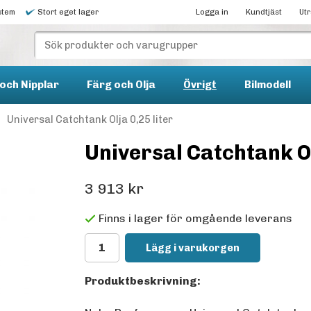
stem
Stort eget lager
Logga in
Kundtjäst
Ut
och Nipplar
Färg och Olja
Övrigt
Bilmodell
Universal Catchtank Olja 0,25 liter
Universal Catchtank Ol
3 913 kr
Finns i lager för omgående leverans
Lägg i varukorgen
Produktbeskrivning: