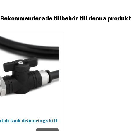
Rekommenderade tillbehör till denna produkt
tch tank dränerings kitt