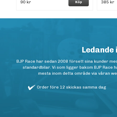
90 kr
385 kr
Köp
Ledande 
BJP Race har sedan 2008 försett sina kunder med h
standardbilar. Vi som ligger bakom BJP Race ha
mesta inom detta område via våran websh
Order före 12 skickas samma dag