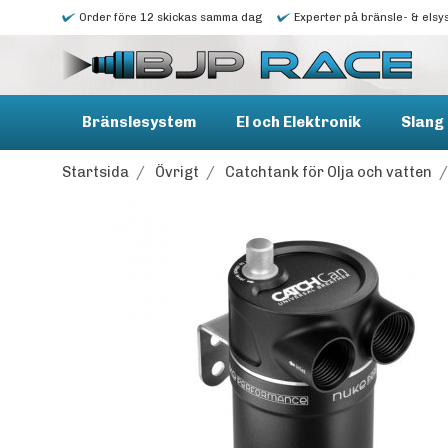
Order före 12 skickas samma dag
Experter på bränsle- & elsy
Bränslesystem
El och Elektronik
Slang 
Startsida
/
Övrigt
/
Catchtank för Olja och vatten
/