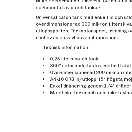
Nuke Performance Universal Catch tank på 0,
sortimentet av catch tankar.
Universal catch tank med enkelt in och utl
överdimensionerad 300 mikron filterskiva
utloppsporten. För motorsport, trimning o
i behov av en vevhusventilationsburk.
Teknisk information :
0,25 liters catch tank
360° roterande fäste i rostfritt stål
Överdimensionerad 300 mikron inter
AN-10 ORB in/utlopp, för högsta möj
Enkel dränering genom 1/4" dräner
Mätsticka för snabb och enkel avläsn