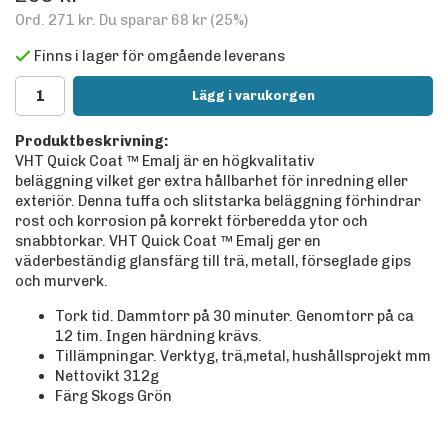
Ord.
271 kr
. Du sparar
68 kr
(
25
%)
Finns i lager för omgående leverans
Lägg i varukorgen
Produktbeskrivning:
VHT Quick Coat ™ Emalj är en högkvalitativ
beläggning vilket ger extra hållbarhet för inredning eller
exteriör. Denna tuffa och slitstarka beläggning förhindrar
rost och korrosion på korrekt förberedda ytor och
snabbtorkar. VHT Quick Coat ™ Emalj ger en
väderbeständig glansfärg till trä, metall, förseglade gips
och murverk.
Tork tid. Dammtorr på 30 minuter. Genomtorr på ca
12 tim. Ingen härdning krävs.
Tillämpningar. Verktyg, trä,metal, hushållsprojekt mm
Nettovikt 312g
Färg Skogs Grön