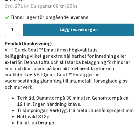
Ord.
271 kr
. Du sparar
68 kr
(
25
%)
Finns i lager för omgående leverans
Lägg i varukorgen
Produktbeskrivning:
VHT Quick Coat ™ Emalj är en högkvalitativ
beläggning vilket ger extra hållbarhet för inredning eller
exteriör. Denna tuffa och slitstarka beläggning förhindrar
rost och korrosion på korrekt förberedda ytor och
snabbtorkar. VHT Quick Coat ™ Emalj ger en
väderbeständig glansfärg till trä, metall, förseglade gips
och murverk.
Tork tid. Dammtorr på 30 minuter. Genomtorr på ca
12 tim. Ingen härdning krävs.
Tillämpningar. Verktyg, trä,metal, hushållsprojekt mm
Nettovikt 312g
Färg Ljus Orange