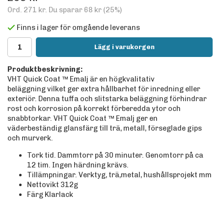
Ord.
271 kr
. Du sparar
68 kr
(
25
%)
Finns i lager för omgående leverans
Lägg i varukorgen
Produktbeskrivning:
VHT Quick Coat ™ Emalj är en högkvalitativ
beläggning vilket ger extra hållbarhet för inredning eller
exteriör. Denna tuffa och slitstarka beläggning förhindrar
rost och korrosion på korrekt förberedda ytor och
snabbtorkar. VHT Quick Coat ™ Emalj ger en
väderbeständig glansfärg till trä, metall, förseglade gips
och murverk.
Tork tid. Dammtorr på 30 minuter. Genomtorr på ca
12 tim. Ingen härdning krävs.
Tillämpningar. Verktyg, trä,metal, hushållsprojekt mm
Nettovikt 312g
Färg Klarlack