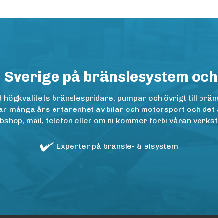
i Sverige på bränslesystem och
ögkvalitets bränslespridare, pumpar och övrigt till bräns
r många års erfarenhet av bilar och motorsport och det är n
op, mail, telefon eller om ni kommer förbi våran verkstad
Experter på bränsle- & elsystem