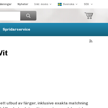
räkningar
Nyheter
Spridarservice
Vit
rett utbud av färger, inklusive exakta matchning