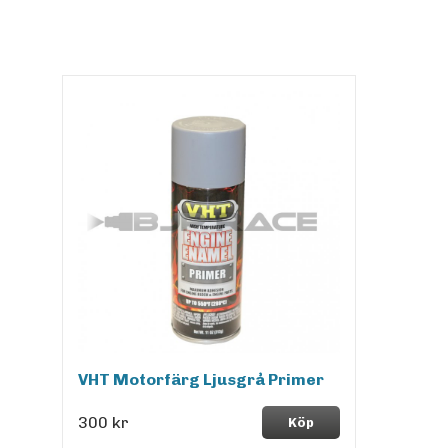
VHT Motorfärg Ljusgrå Primer
300 kr
Köp