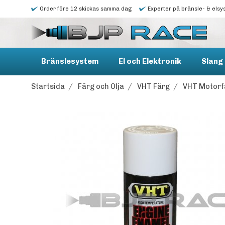
Order före 12 skickas samma dag
Experter på bränsle- & elsy
Bränslesystem
El och Elektronik
Slang 
Startsida
/
Färg och Olja
/
VHT Färg
/
VHT Motorf