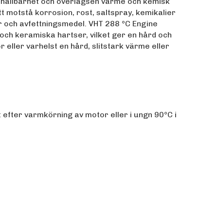
t hållbarhet och överlägsen värme och kemisk
tt motstå korrosion, rost, saltspray, kemikalier
r och avfettningsmedel. VHT 288 °C Engine
och keramiska hartser, vilket ger en hård och
r eller varhelst en hård, slitstark värme eller
efter varmkörning av motor eller i ungn 90°C i