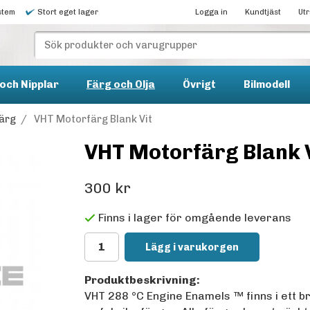
stem
Stort eget lager
Logga in
Kundtjäst
Ut
och Nipplar
Färg och Olja
Övrigt
Bilmodell
ärg
/
VHT Motorfärg Blank Vit
VHT Motorfärg Blank 
300 kr
Finns i lager för omgående leverans
Lägg i varukorgen
Produktbeskrivning:
VHT 288 °C Engine Enamels ™ finns i ett b