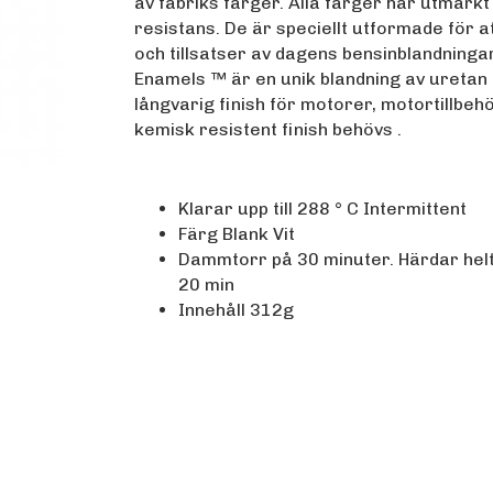
av fabriks färger. Alla färger har utmärk
resistans. De är speciellt utformade för a
och tillsatser av dagens bensinblandninga
Enamels ™ är en unik blandning av uretan 
långvarig finish för motorer, motortillbehö
kemisk resistent finish behövs .
Klarar upp till 288 ° C Intermittent
Färg Blank Vit
Dammtorr på 30 minuter. Härdar helt 
20 min
Innehåll 312g