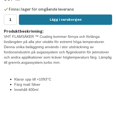
Finns i lager för omgående leverans
Lägg i varukorgen
Produktbeskrivning:
VHT FLAMSÄKER ™ Coating kommer förnya och förlänga
livslängden på alla ytor utsätts för extremt höga temperaturer.
Denna unika beläggning används i stor utsträckning av
fordonsindustrin på avgassystem och flygindustrin för jetmotorer
och andra applikationer som kräver högtemperaturs färg. Lämplig
till grenrör,avgassystem,turbo mm.
Klarar upp till +1093°C
Färg matt Silver
Innehåll 400ml