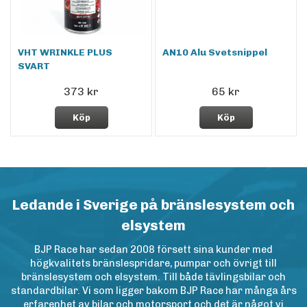
VHT WRINKLE PLUS
AN10 Alu Svetsnippel
SVART
373 kr
65 kr
Köp
Köp
Ledande i Sverige på bränslesystem och
elsystem
BJP Race har sedan 2008 försett sina kunder med
högkvalitets bränslespridare, pumpar och övrigt till
bränslesystem och elsystem. Till både tävlingsbilar och
standardbilar. Vi som ligger bakom BJP Race har många års
erfarenhet av bilar och motorsport och det är något vi