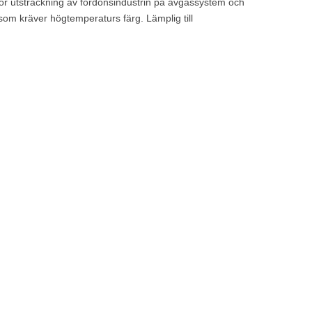
or utsträckning av fordonsindustrin på avgassystem och
 som kräver högtemperaturs färg. Lämplig till