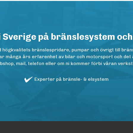
i Sverige på bränslesystem och
ögkvalitets bränslespridare, pumpar och övrigt till bräns
r många års erfarenhet av bilar och motorsport och det är n
op, mail, telefon eller om ni kommer förbi våran verkstad
Experter på bränsle- & elsystem