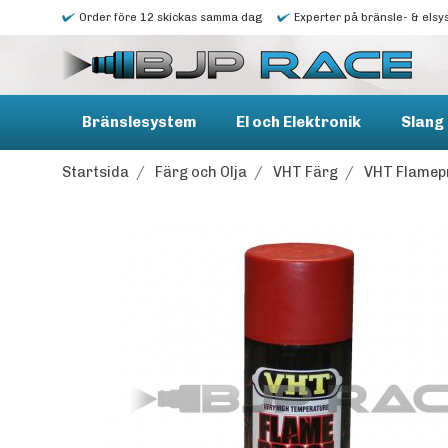
Order före 12 skickas samma dag
Experter på bränsle- & elsy
Bränslesystem
El och Elektronik
Slang 
Startsida
/
Färg och Olja
/
VHT Färg
/
VHT Flamep