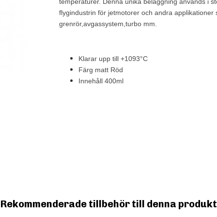
temperaturer. Denna unika beläggning används i st
flygindustrin för jetmotorer och andra applikationer
grenrör,avgassystem,turbo mm.
Klarar upp till +1093°C
Färg matt Röd
Innehåll 400ml
Rekommenderade tillbehör till denna produkt