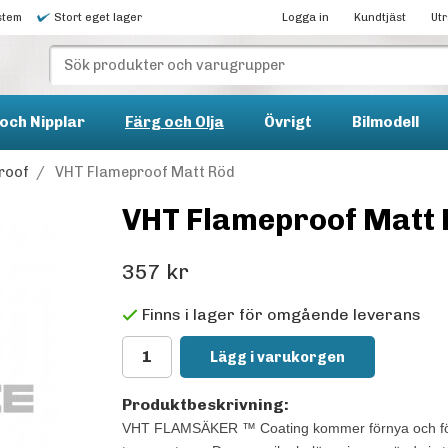
stem
Stort eget lager
Logga in
Kundtjäst
Ut
och Nipplar
Färg och Olja
Övrigt
Bilmodell
roof
/
VHT Flameproof Matt Röd
VHT Flameproof Matt
357 kr
Finns i lager för omgående leverans
Lägg i varukorgen
Produktbeskrivning:
VHT FLAMSÄKER ™ Coating kommer förnya och förlän