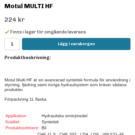
Motul MULTI HF
224 kr
Finns i lager för omgående leverans
Lägg i varukorgen
Produktbeskrivning:
Motul Multi HF är en avancerad syntetisk formula för användning i
styrning, fjädring samt övriga hydraulsystem som kräver sådana
produkter.
Förpackning 1L flaska
Applikation:
Hydrauliska smörjmedel
Kvalitet:
Syntetisk
Produktsortiment:
Bil
CHF 11 S ; CHF 202 ; LDA, LDS ; VW 521-46