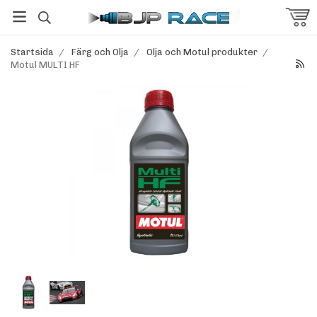
Startsida
/
Färg och Olja
/
Olja och Motul produkter
/
Motul MULTI HF