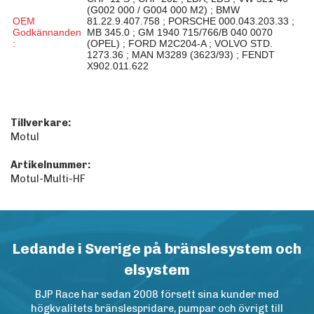
(G002 000 / G004 000 M2) ; BMW
OEM
81.22.9.407.758 ; PORSCHE 000.043.203.33 ;
Godkännanden
MB 345.0 ; GM 1940 715/766/B 040 0070
:
(OPEL) ; FORD M2C204-A ; VOLVO STD.
1273.36 ; MAN M3289 (3623/93) ; FENDT
X902.011.622
Tillverkare:
Motul
Artikelnummer:
Motul-Multi-HF
Ledande i Sverige på bränslesystem och
elsystem
BJP Race har sedan 2008 försett sina kunder med
högkvalitets bränslespridare, pumpar och övrigt till