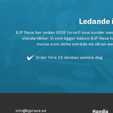
Ledande 
BJP Race har sedan 2008 försett sina kunder med h
standardbilar. Vi som ligger bakom BJP Race ha
mesta inom detta område via våran websh
Order före 12 skickas samma dag
info@bjprace.se
Handla