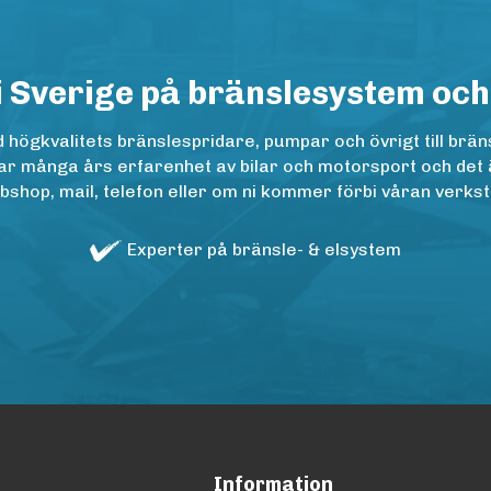
i Sverige på bränslesystem och
ögkvalitets bränslespridare, pumpar och övrigt till bräns
r många års erfarenhet av bilar och motorsport och det är n
op, mail, telefon eller om ni kommer förbi våran verkstad
Experter på bränsle- & elsystem
Information