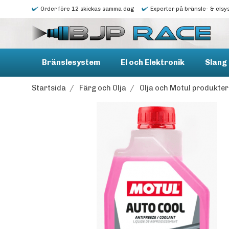
Order före 12 skickas samma dag
Experter på bränsle- & elsy
Bränslesystem
El och Elektronik
Slang 
Startsida
/
Färg och Olja
/
Olja och Motul produkter