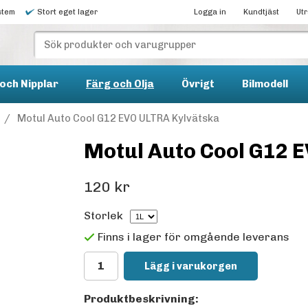
stem
Stort eget lager
Logga in
Kundtjäst
Ut
och Nipplar
Färg och Olja
Övrigt
Bilmodell
/
Motul Auto Cool G12 EVO ULTRA Kylvätska
Motul Auto Cool G12 
120 kr
Storlek
Finns i lager för omgående leverans
Lägg i varukorgen
Produktbeskrivning: