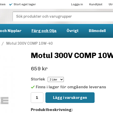
stem
Stort eget lager
Logga in
Kundtjäst
Ut
och Nipplar
Färg och Olja
Övrigt
Bilmodell
/
Motul 300V COMP 10W-40
Motul 300V COMP 10
659 kr
Storlek
Finns i lager för omgående leverans
Lägg i varukorgen
Produktbeskrivning: