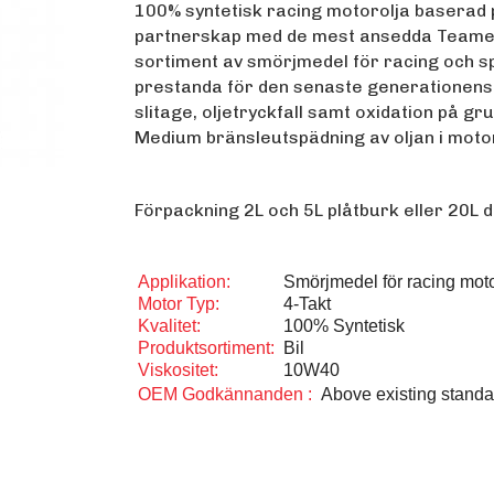
100% syntetisk racing motorolja baserad
partnerskap med de mest ansedda Teamen 
sortiment av smörjmedel för racing och sp
prestanda för den senaste generationens
slitage, oljetryckfall samt oxidation på gru
Medium bränsleutspädning av oljan i motor
Förpackning 2L och 5L plåtburk eller 20L d
Applikation:
Smörjmedel för racing mot
Motor Typ:
4-Takt
Kvalitet:
100% Syntetisk
Produktsortiment:
Bil
Viskositet:
10W40
OEM Godkännanden :
Above existing standa