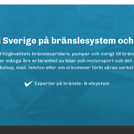
i Sverige på bränslesystem och
ögkvalitets bränslespridare, pumpar och övrigt till bräns
r många års erfarenhet av bilar och motorsport och det är n
op, mail, telefon eller om ni kommer förbi våran verkstad
Experter på bränsle- & elsystem