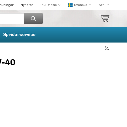
räkningar
Nyheter
Spridarservice
W-40