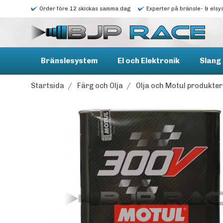
Order före 12 skickas samma dag
Experter på bränsle- & elsy
Bränslesystem
El och Elektronik
Slang 
Startsida
/
Färg och Olja
/
Olja och Motul produkter