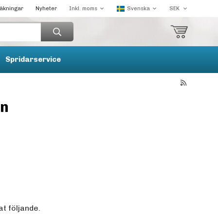
räkningar
Nyheter
Spridarservice
in
t följande.