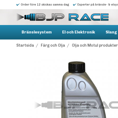
Order före 12 skickas samma dag
Experter på bränsle- & elsy
Bränslesystem
El och Elektronik
Slang 
Startsida
/
Färg och Olja
/
Olja och Motul produkter