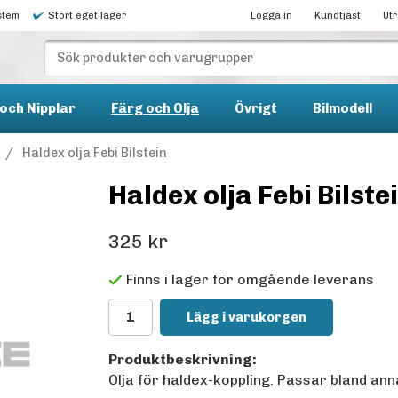
stem
Stort eget lager
Logga in
Kundtjäst
Ut
och Nipplar
Färg och Olja
Övrigt
Bilmodell
/
Haldex olja Febi Bilstein
Haldex olja Febi Bilste
325 kr
Finns i lager för omgående leverans
Lägg i varukorgen
Produktbeskrivning:
Olja för haldex-koppling. Passar bland anna