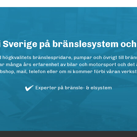
i Sverige på bränslesystem och
ögkvalitets bränslespridare, pumpar och övrigt till bräns
r många års erfarenhet av bilar och motorsport och det är n
op, mail, telefon eller om ni kommer förbi våran verkstad
Experter på bränsle- & elsystem