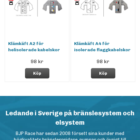
Klämkäft A2 för
Klämkäft A4 för
helisolerade kabelskor
isolerade flaggkabelskor
98 kr
98 kr
Köp
Köp
Ledande i Sverige på bränslesystem och
elsystem
BJP Race har sedan 2008 försett sina kunder med
högkvalitets bränslespridare, pumpar och övrigt till