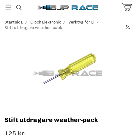
Startsida
/
El och Elektronik
/
Verktyg för El
/
Stift utdragare weather-pack
Stift utdragare weather-pack
125 kr