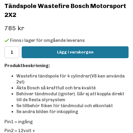
Tändspole Wastefire Bosch Motorsport
2X2
785 kr
Finns i lager för omgående leverans
Lägg i varukorgen
Produktbeskrivning:
Wastefire tändspole för 4 cylindrar(V8 kan använda
2st)
Äkta Bosch så kraftfull och bra kvalité
Behöver tändmodul (igniter). Går ej att koppla direkt
till de flesta styrsystem
Se tillbehör fliken för tändmodul och elkontakt
Se andra bilden för inkoppling
Pin1 = ingång
Pin2 = 12volt +