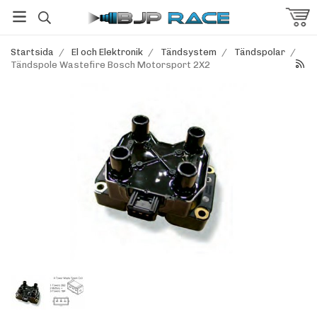
Startsida
/
El och Elektronik
/
Tändsystem
/
Tändspolar
/
Tändspole Wastefire Bosch Motorsport 2X2