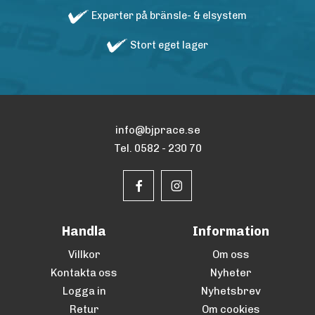
Experter på bränsle- & elsystem
Stort eget lager
info@bjprace.se
Tel. 0582 - 230 70
Handla
Information
Villkor
Om oss
Kontakta oss
Nyheter
Logga in
Nyhetsbrev
Retur
Om cookies