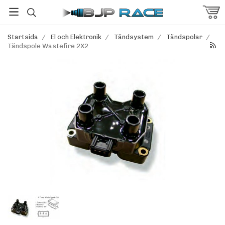
Startsida
/
El och Elektronik
/
Tändsystem
/
Tändspolar
/
Tändspole Wastefire 2X2