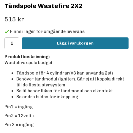
Tändspole Wastefire 2X2
515 kr
Finns i lager för omgående leverans
Lägg i varukorgen
Produktbeskrivning:
Wastefire spole budget.
Tändspole för 4 cylindrar(V8 kan använda 2st)
Behöver tändmodul (igniter). Går ej att koppla direkt
till de flesta styrsystem
Se tillbehör fliken för tändmodul och elkontakt
Se andra bilden för inkoppling
Pin1 = ingång
Pin2 = 12volt +
Pin 3 = ingång