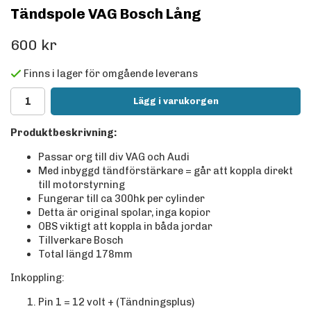
Tändspole VAG Bosch Lång
600 kr
Finns i lager för omgående leverans
Lägg i varukorgen
Produktbeskrivning:
Passar org till div VAG och Audi
Med inbyggd tändförstärkare = går att koppla direkt
till motorstyrning
Fungerar till ca 300hk per cylinder
Detta är original spolar, inga kopior
OBS viktigt att koppla in båda jordar
Tillverkare Bosch
Total längd 178mm
Inkoppling:
Pin 1 = 12 volt + (Tändningsplus)