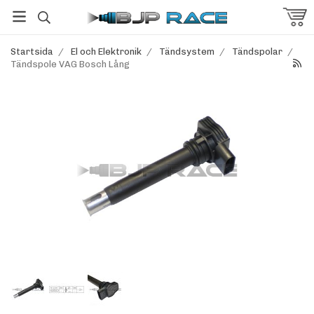
Startsida
/
El och Elektronik
/
Tändsystem
/
Tändspolar
/
Tändspole VAG Bosch Lång