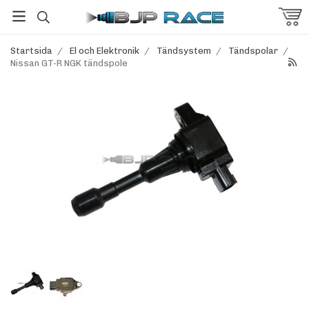
Startsida
/
El och Elektronik
/
Tändsystem
/
Tändspolar
/
Nissan GT-R NGK tändspole