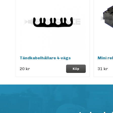
Tändkabelhållare 4-vägs
Mini re
20 kr
31 kr
Köp