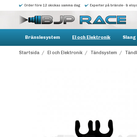
Order före 12 skickas samma dag
Experter på bränsle- & elsy
Bränslesystem
El och Elektronik
Slang 
Startsida
/
El och Elektronik
/
Tändsystem
/
Tänd