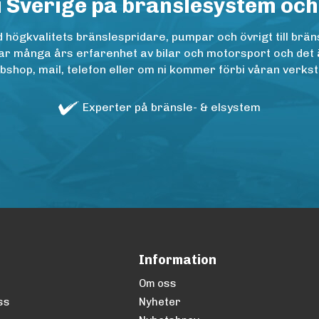
i Sverige på bränslesystem och
ögkvalitets bränslespridare, pumpar och övrigt till bräns
r många års erfarenhet av bilar och motorsport och det är n
op, mail, telefon eller om ni kommer förbi våran verkstad
Experter på bränsle- & elsystem
Information
Om oss
ss
Nyheter