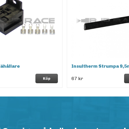
lähållare
Insultherm Strumpa 9,
67 kr
Köp