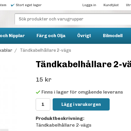
stem
Stort eget lager
Logga in
Kundtjäst
Ut
och Nipplar
Färg och Olja
Övrigt
Bilmodell
kablar
/
Tändkabelhållare 2-vägs
Tändkabelhållare 2-v
15 kr
Finns i lager för omgående leverans
Lägg i varukorgen
Produktbeskrivning:
Tändkabelhållare 2-vägs