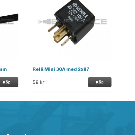
5mm
Relä Mini 30A med 2x87
58 kr
Köp
Köp