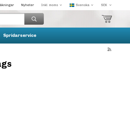
räkningar
Nyheter
Spridarservice
ägs