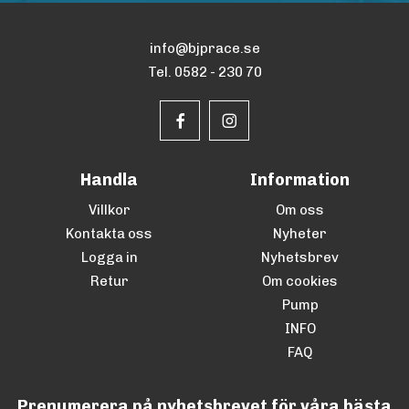
info@bjprace.se
Tel. 0582 - 230 70
Handla
Information
Villkor
Om oss
Kontakta oss
Nyheter
Logga in
Nyhetsbrev
Retur
Om cookies
Pump
INFO
FAQ
Prenumerera på nyhetsbrevet för våra bästa