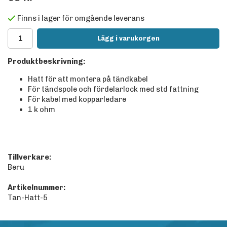
Finns i lager för omgående leverans
Lägg i varukorgen
Produktbeskrivning:
Hatt för att montera på tändkabel
För tändspole och fördelarlock med std fattning
För kabel med kopparledare
1 k ohm
Tillverkare:
Beru
Artikelnummer:
Tan-Hatt-5