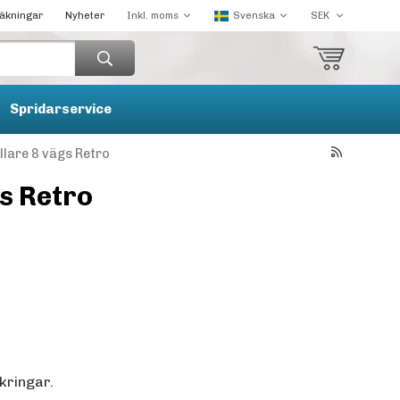
räkningar
Nyheter
Spridarservice
lare 8 vägs Retro
s Retro
kringar.