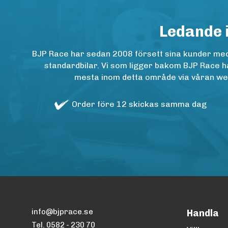
Ledande 
BJP Race har sedan 2008 försett sina kunder med h
standardbilar. Vi som ligger bakom BJP Race ha
mesta inom detta område via våran websh
Order före 12 skickas samma dag
info@bjprace.se
Handla
Tel. 0582 - 230 70