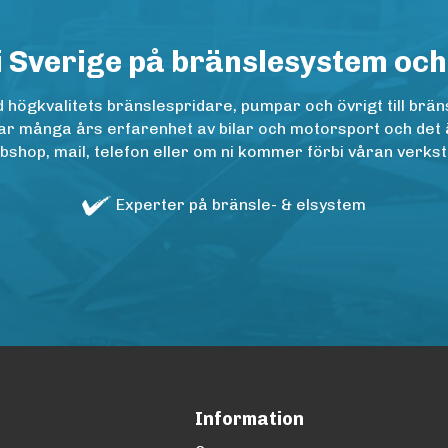
i Sverige på bränslesystem och
ögkvalitets bränslespridare, pumpar och övrigt till bräns
r många års erfarenhet av bilar och motorsport och det är n
op, mail, telefon eller om ni kommer förbi våran verkstad
Experter på bränsle- & elsystem
Information