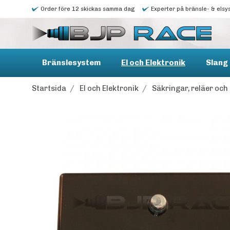
Order före 12 skickas samma dag
Experter på bränsle- & elsy
Bränslesystem
El och Elektronik
Slang 
Startsida
/
El och Elektronik
/
Säkringar, reläer oc