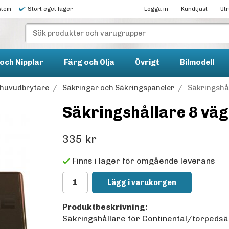
stem
Stort eget lager
Logga in
Kundtjäst
Ut
och Nipplar
Färg och Olja
Övrigt
Bilmodell
h huvudbrytare
/
Säkringar och Säkringspaneler
/
Säkringshål
Säkringshållare 8 väg
335 kr
Finns i lager för omgående leverans
Lägg i varukorgen
Produktbeskrivning:
Säkringshållare för Continental/torpedsä