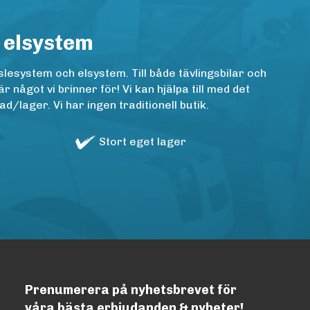
 elsystem
lesystem och elsystem. Till både tävlingsbilar och
ågot vi brinner för! Vi kan hjälpa till med det
/lager. Vi har ingen traditionell butik.
Stort eget lager
Prenumerera på nyhetsbrevet för
våra bästa erbjudanden & nyheter!