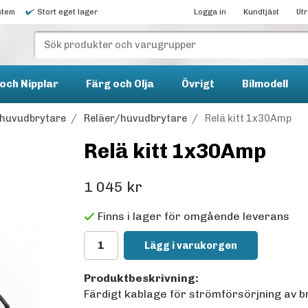
stem
Stort eget lager
Logga in
Kundtjäst
Ut
och Nipplar
Färg och Olja
Övrigt
Bilmodell
h huvudbrytare
/
Reläer/huvudbrytare
/
Relä kitt 1x30Amp
Relä kitt 1x30Amp
1 045 kr
Finns i lager för omgående leverans
Lägg i varukorgen
Produktbeskrivning:
Färdigt kablage för strömförsörjning av b