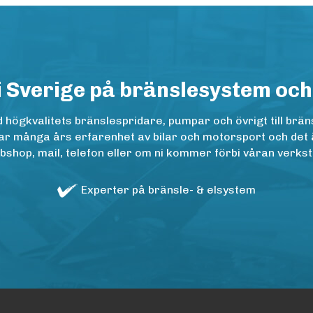
i Sverige på bränslesystem och
ögkvalitets bränslespridare, pumpar och övrigt till bräns
r många års erfarenhet av bilar och motorsport och det är n
op, mail, telefon eller om ni kommer förbi våran verkstad
Experter på bränsle- & elsystem