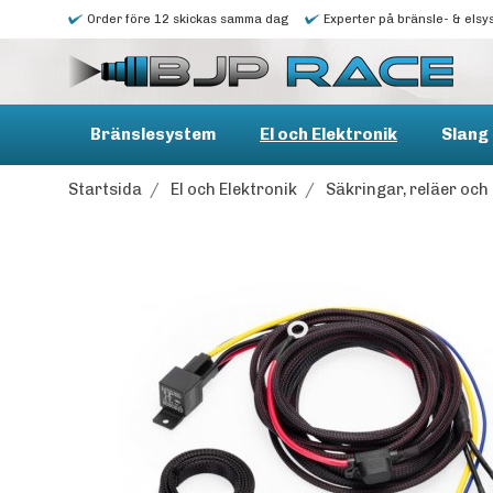
Order före 12 skickas samma dag
Experter på bränsle- & elsy
Bränslesystem
El och Elektronik
Slang 
Startsida
/
El och Elektronik
/
Säkringar, reläer oc