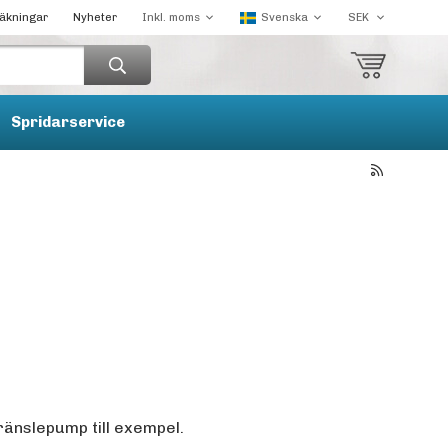
räkningar
Nyheter
Spridarservice
ränslepump till exempel.