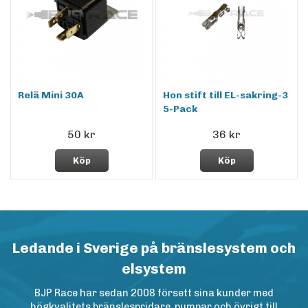
Relä Mini 30A
Hon stift till EL-sakring-3
5-Pack
50 kr
36 kr
Köp
Köp
Ledande i Sverige på bränslesystem och
elsystem
BJP Race har sedan 2008 försett sina kunder med
högkvalitets bränslespridare, pumpar och övrigt till