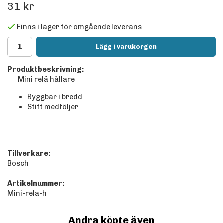
31 kr
Finns i lager för omgående leverans
Lägg i varukorgen
Produktbeskrivning:
Mini relä hållare
Byggbar i bredd
Stift medföljer
Tillverkare:
Bosch
Artikelnummer:
Mini-rela-h
Andra köpte även