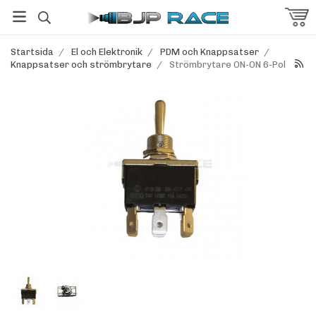
Startsida
/
El och Elektronik
/
PDM och Knappsatser
/
Knappsatser och strömbrytare
/
Strömbrytare ON-ON 6-Pol