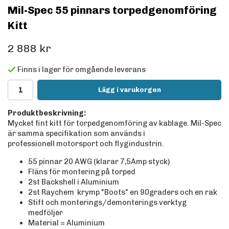
Mil-Spec 55 pinnars torpedgenomföring
Kitt
2 888 kr
Finns i lager för omgående leverans
Lägg i varukorgen
Produktbeskrivning:
Mycket fint kitt för torpedgenomföring av kablage. Mil-Spec
är samma specifikation som används i
professionell motorsport och flygindustrin.
55 pinnar 20 AWG (klarar 7,5Amp styck)
Fläns för montering på torped
2st Backshell i Aluminium
2st Raychem krymp "Boots" en 90graders och en rak
Stift och monterings/demonterings verktyg
medföljer
Material = Aluminium