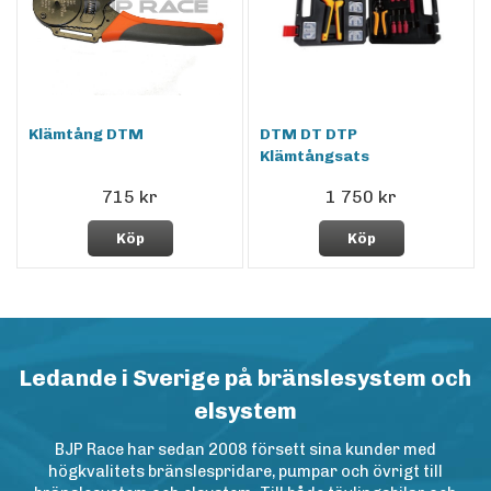
Klämtång DTM
DTM DT DTP
Klämtångsats
715 kr
1 750 kr
Köp
Köp
Ledande i Sverige på bränslesystem och
elsystem
BJP Race har sedan 2008 försett sina kunder med
högkvalitets bränslespridare, pumpar och övrigt till