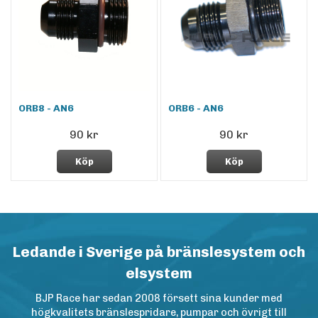
ORB8 - AN6
ORB6 - AN6
90 kr
90 kr
Köp
Köp
Ledande i Sverige på bränslesystem och
elsystem
BJP Race har sedan 2008 försett sina kunder med
högkvalitets bränslespridare, pumpar och övrigt till