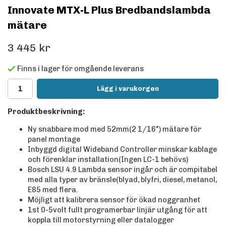
Innovate MTX-L Plus Bredbandslambda
mätare
3 445 kr
Finns i lager för omgående leverans
Lägg i varukorgen
Produktbeskrivning:
Ny snabbare mod med 52mm(2 1/16") mätare för
panel montage
Inbyggd digital Wideband Controller minskar kablage
och förenklar installation(Ingen LC-1 behövs)
Bosch LSU 4.9 Lambda sensor ingår och är compitabel
med alla typer av bränsle(blyad, blyfri, diesel, metanol,
E85 med flera.
Möjligt att kalibrera sensor för ökad noggranhet
1st 0-5volt fullt programerbar linjär utgång för att
koppla till motorstyrning eller datalogger