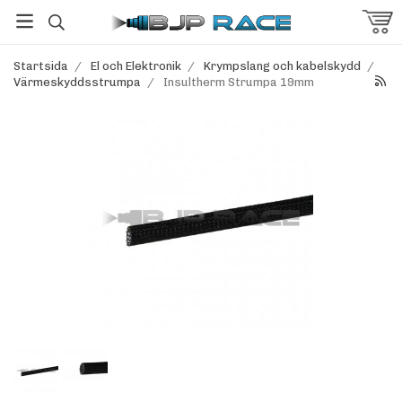
Startsida
/
El och Elektronik
/
Krympslang och kabelskydd
/
Värmeskyddsstrumpa
/
Insultherm Strumpa 19mm