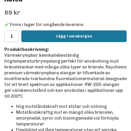
69 kr
Finns i lager för omgående leverans
Lägg i varukorgen
Produktbeskrivning:
Värmekrympbar, kemikaliebeständig
högtemperaturkrympslang perfekt för användning inuti
bränsletankar med många olika typer av bränsle. Raychems
premium värmekrympbara slangar är tillverkade av
modifierade tvärbundna fluorelastomermaterial designade
för ett brett spektrum av applikationer. RW-200-slangen
ger vätskemotstånd och kan användas i applikationer upp
till 200°C
Hög motståndskraft mot stötar och nötning
Motståndskraftig mot en mängd olika bränslen,
smörjmedel, syror och lösningsmedel vid förhöjda
temperaturer
Flexibilitet vid låga temperaturer utan att spricka