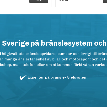
i Sverige på bränslesystem och
ögkvalitets bränslespridare, pumpar och övrigt till bräns
r många års erfarenhet av bilar och motorsport och det är n
op, mail, telefon eller om ni kommer förbi våran verkstad
Experter på bränsle- & elsystem