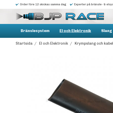
Order före 12 skickas samma dag
Experter på bränsle- & elsy
Bränslesystem
El och Elektronik
Slang 
Startsida
/
El och Elektronik
/
Krympslang och kabe