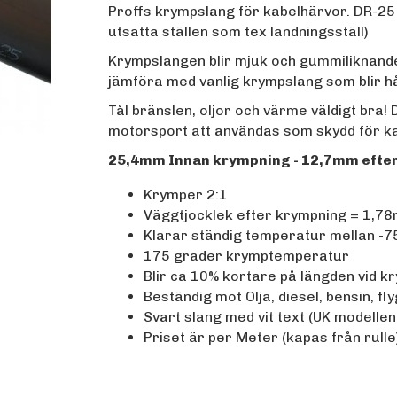
Proffs krympslang för kabelhärvor. DR-25 
utsatta ställen som tex landningsställ)
Krympslangen blir mjuk och gummiliknande 
jämföra med vanlig krympslang som blir hå
Tål bränslen, oljor och värme väldigt bra! 
motorsport att användas som skydd för k
25,4mm Innan krympning - 12,7mm efte
Krymper 2:1
Väggtjocklek efter krympning = 1,
Klarar ständig temperatur mellan -75
175 grader krymptemperatur
Blir ca 10% kortare på längden vid k
Beständig mot Olja, diesel, bensin, f
Svart slang med vit text (UK modellen
Priset är per Meter (kapas från rulle