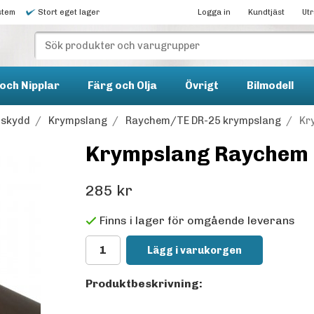
stem
Stort eget lager
Logga in
Kundtjäst
Ut
och Nipplar
Färg och Olja
Övrigt
Bilmodell
lskydd
/
Krympslang
/
Raychem/TE DR-25 krympslang
/
Kr
Krympslang Raychem 
285 kr
Finns i lager för omgående leverans
Lägg i varukorgen
Produktbeskrivning: