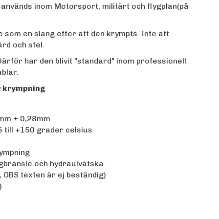
används inom Motorsport, militärt och flygplan(på
som en slang efter att den krympts. Inte att
rd och stel.
Därför har den blivit "standard" inom professionell
ablar.
r krympning
78mm ± 0,28mm
 till +150 grader celsius
rympning
lygbränsle och hydraulvätska.
, OBS texten är ej beständig)
)