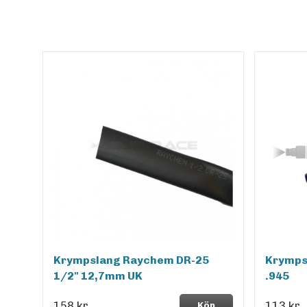
Krympslang Raychem DR-25
Krymps
1/2" 12,7mm UK
.945
158 kr
113 kr
Köp