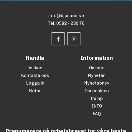
info@bjprace.se
Tel. 0582 - 230 70
Handla
Information
Villkor
Om oss
Kontakta oss
Nyheter
Logga in
Nyhetsbrev
Retur
Om cookies
Pump
INFO
FAQ
Prenumerera på nyhetsbrevet för våra bästa