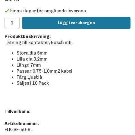
Finns i lager för omgående leverans
Lägg i varukorgen
Produktbeskrivning:
Tätning till kontakter, Bosch mfl.
Stora dia 5mm
Lilla dia 3,2mm
Längd 7mm
Passar 0,75-1,0mm2 kabel
Färg Ljusblå
Säljes i 10 Pack
Tillverkare:
Artikelnummer:
ELK-SE-50-BL