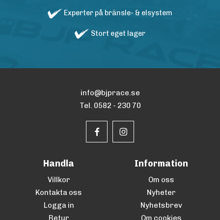
Experter på bränsle- & elsystem
Stort eget lager
info@bjprace.se
Tel. 0582 - 230 70
Handla
Information
Villkor
Om oss
Kontakta oss
Nyheter
Logga in
Nyhetsbrev
Retur
Om cookies