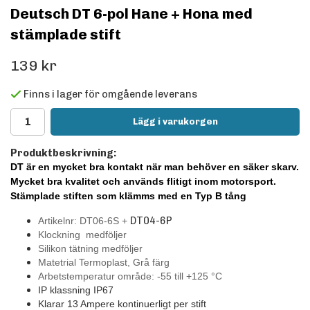
Deutsch DT 6-pol Hane + Hona med
stämplade stift
139 kr
Finns i lager för omgående leverans
Lägg i varukorgen
Produktbeskrivning:
DT är en mycket bra kontakt när man behöver en säker skarv.
Mycket bra kvalitet och används flitigt inom motorsport.
Stämplade stiften som klämms med en Typ B tång
DT04-6P
Artikelnr: DT06-6S +
Klockning medföljer
Silikon tätning medföljer
Matetrial Termoplast, Grå färg
Arbetstemperatur område: -55 till +125
°C
IP klassning IP67
Klarar 13 Ampere kontinuerligt per stift