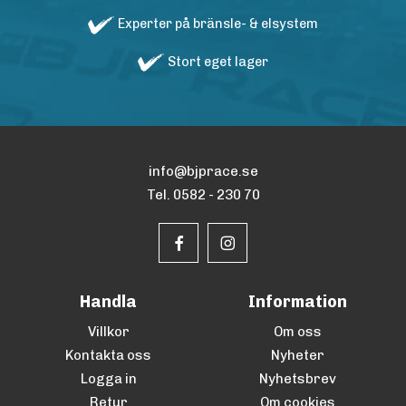
Experter på bränsle- & elsystem
Stort eget lager
info@bjprace.se
Tel. 0582 - 230 70
Handla
Information
Villkor
Om oss
Kontakta oss
Nyheter
Logga in
Nyhetsbrev
Retur
Om cookies