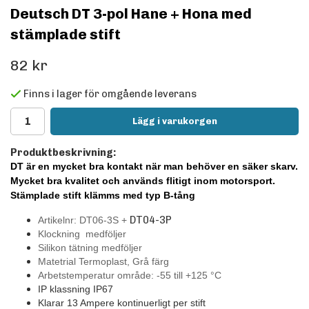
Deutsch DT 3-pol Hane + Hona med
stämplade stift
82 kr
Finns i lager för omgående leverans
Lägg i varukorgen
Produktbeskrivning:
DT är en mycket bra kontakt när man behöver en säker skarv.
Mycket bra kvalitet och används flitigt inom motorsport.
Stämplade stift klämms med typ B-tång
DT04-3P
Artikelnr: DT06-3S +
Klockning medföljer
Silikon tätning medföljer
Matetrial Termoplast, Grå färg
Arbetstemperatur område: -55 till +125
°C
IP klassning IP67
Klarar 13 Ampere kontinuerligt per stift